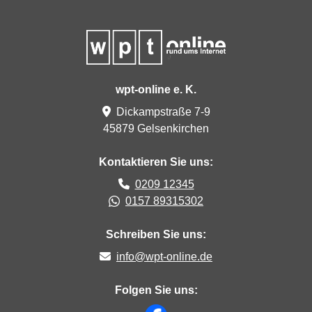
wpt-online e. K.
Dickampstraße 7-9
45879 Gelsenkirchen
Kontaktieren Sie uns:
Ruf uns an
0209 12345
WhatsApp Chat starten
0157 89315302
WhatsApp:
Schreiben Sie uns:
(öffnet Kontaktformu
inf
o@w
pt-
onli
ne.
de
Folgen Sie uns:
Facebookseite öffnen (öffnet